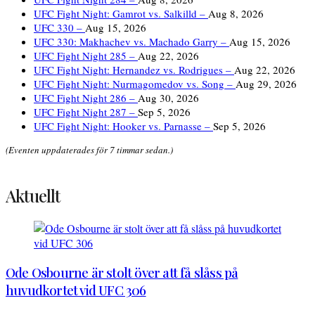
UFC Fight Night: Gamrot vs. Salkilld –
Aug 8, 2026
UFC 330 –
Aug 15, 2026
UFC 330: Makhachev vs. Machado Garry –
Aug 15, 2026
UFC Fight Night 285 –
Aug 22, 2026
UFC Fight Night: Hernandez vs. Rodrigues –
Aug 22, 2026
UFC Fight Night: Nurmagomedov vs. Song –
Aug 29, 2026
UFC Fight Night 286 –
Aug 30, 2026
UFC Fight Night 287 –
Sep 5, 2026
UFC Fight Night: Hooker vs. Parnasse –
Sep 5, 2026
(Eventen uppdaterades för 7 timmar sedan.)
Aktuellt
Ode Osbourne är stolt över att få slåss på
huvudkortet vid UFC 306