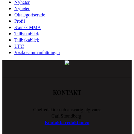
Nyheter
Nyheter
Okategoriserade
Profil
Svensk MMA
Tillbakablick
Tillbakablick
UFC
Veckosammanfattningar
KONTAKT
Chefredaktör och ansvarig utgivare:
Carl Strandberg.
Kontakta redaktionen