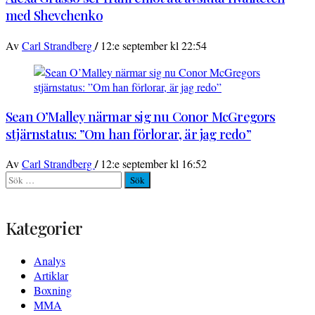
med Shevchenko
/
Av
Carl Strandberg
12:e september kl 22:54
Sean O’Malley närmar sig nu Conor McGregors
stjärnstatus: ”Om han förlorar, är jag redo”
/
Av
Carl Strandberg
12:e september kl 16:52
Sök
efter:
Kategorier
Analys
Artiklar
Boxning
MMA