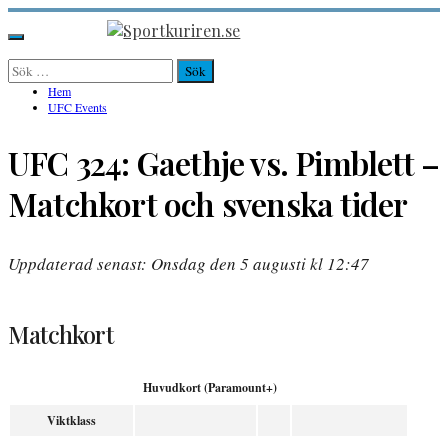
Hoppa
till
Sportkuriren.se
Primär
innehåll
meny
Sök
efter:
Hem
UFC Events
UFC 324: Gaethje vs. Pimblett –
Matchkort och svenska tider
Uppdaterad senast: Onsdag den 5 augusti kl 12:47
Matchkort
Huvudkort (Paramount+)
Viktklass