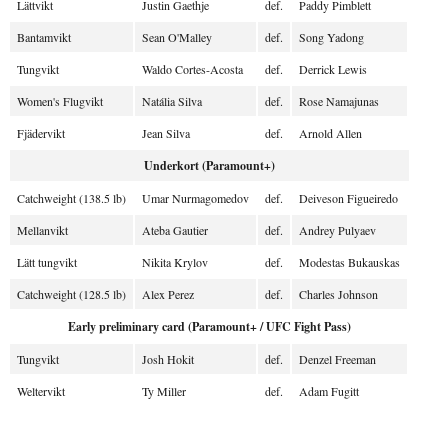
Lättvikt
Justin Gaethje
def.
Paddy Pimblett
Bantamvikt
Sean O'Malley
def.
Song Yadong
Tungvikt
Waldo Cortes-Acosta
def.
Derrick Lewis
Women's Flugvikt
Natália Silva
def.
Rose Namajunas
Fjädervikt
Jean Silva
def.
Arnold Allen
Underkort (Paramount+)
Catchweight (138.5 lb)
Umar Nurmagomedov
def.
Deiveson Figueiredo
Mellanvikt
Ateba Gautier
def.
Andrey Pulyaev
Lätt tungvikt
Nikita Krylov
def.
Modestas Bukauskas
Catchweight (128.5 lb)
Alex Perez
def.
Charles Johnson
Early preliminary card (Paramount+ / UFC Fight Pass)
Tungvikt
Josh Hokit
def.
Denzel Freeman
Weltervikt
Ty Miller
def.
Adam Fugitt