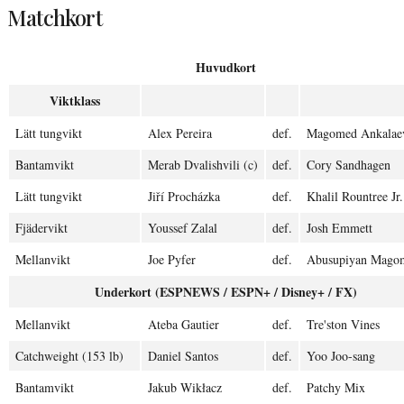
Matchkort
Huvudkort
Viktklass
Lätt tungvikt
Alex Pereira
def.
Magomed Ankalaev
Bantamvikt
Merab Dvalishvili (c)
def.
Cory Sandhagen
Lätt tungvikt
Jiří Procházka
def.
Khalil Rountree Jr.
Fjädervikt
Youssef Zalal
def.
Josh Emmett
Mellanvikt
Joe Pyfer
def.
Abusupiyan Mago
Underkort (ESPNEWS / ESPN+ / Disney+ / FX)
Mellanvikt
Ateba Gautier
def.
Tre'ston Vines
Catchweight (153 lb)
Daniel Santos
def.
Yoo Joo-sang
Bantamvikt
Jakub Wikłacz
def.
Patchy Mix