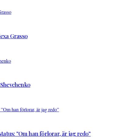
Alexa Grasso
d Shevchenko
atus: ”Om han förlorar, är jag redo”