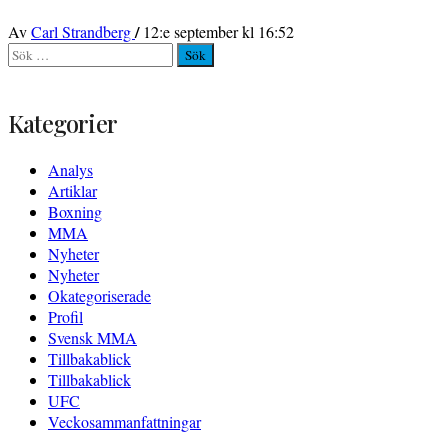
/
Av
Carl Strandberg
12:e september kl 16:52
Sök
efter:
Kategorier
Analys
Artiklar
Boxning
MMA
Nyheter
Nyheter
Okategoriserade
Profil
Svensk MMA
Tillbakablick
Tillbakablick
UFC
Veckosammanfattningar