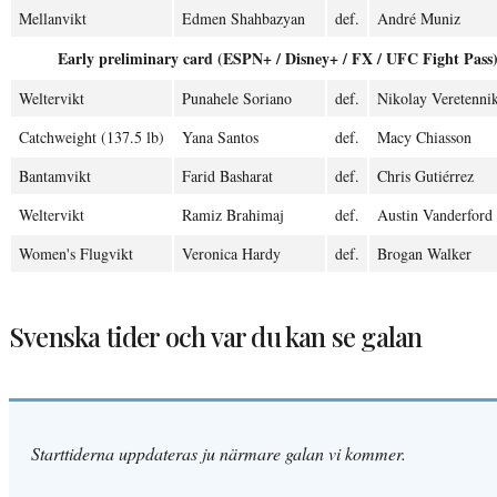
Mellanvikt
Edmen Shahbazyan
def.
André Muniz
Early preliminary card (ESPN+ / Disney+ / FX / UFC Fight Pass
Weltervikt
Punahele Soriano
def.
Nikolay Veretenni
Catchweight (137.5 lb)
Yana Santos
def.
Macy Chiasson
Bantamvikt
Farid Basharat
def.
Chris Gutiérrez
Weltervikt
Ramiz Brahimaj
def.
Austin Vanderford
Women's Flugvikt
Veronica Hardy
def.
Brogan Walker
Svenska tider och var du kan se galan
Starttiderna uppdateras ju närmare galan vi kommer.