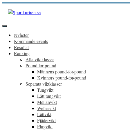
Hoppa
till
innehåll
Sportkuriren.se
Primär
meny
Nyheter
Kommande events
Resultat
Ranking
Alla viktklasser
Pound for pound
Männens pound-for-pound
Kvinnors pound-for-pound
Separata viktklasser
Tungvikt
Lätt tungvikt
Mellanvikt
Weltervikt
Lättvikt
Fjädervikt
Flugvikt