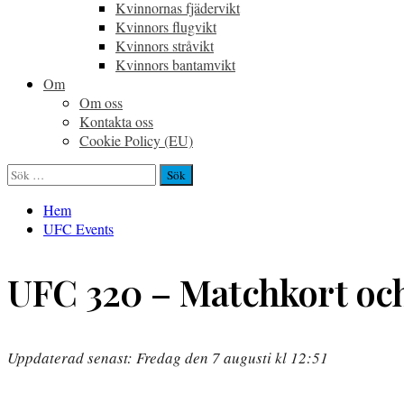
Kvinnornas fjädervikt
Kvinnors flugvikt
Kvinnors stråvikt
Kvinnors bantamvikt
Om
Om oss
Kontakta oss
Cookie Policy (EU)
Sök
efter:
Hem
UFC Events
UFC 320 – Matchkort och
Uppdaterad senast: Fredag den 7 augusti kl 12:51