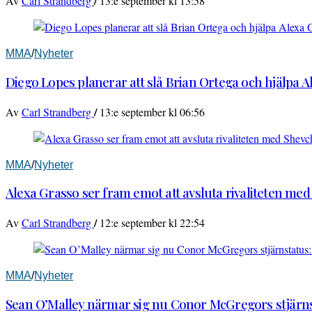
/
Av
Carl Strandberg
13:e september kl 13:58
MMA
/
Nyheter
Diego Lopes planerar att slå Brian Ortega och hjälpa 
/
Av
Carl Strandberg
13:e september kl 06:56
MMA
/
Nyheter
Alexa Grasso ser fram emot att avsluta rivaliteten me
/
Av
Carl Strandberg
12:e september kl 22:54
MMA
/
Nyheter
Sean O’Malley närmar sig nu Conor McGregors stjärnst