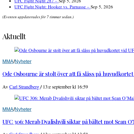
UFC Fight Night 287 –
Sep 5, 2026
UFC Fight Night: Hooker vs. Parnasse –
Sep 5, 2026
(Eventen uppdaterades för 7 timmar sedan.)
Aktuellt
MMA
/
Nyheter
Ode Osbourne är stolt över att få slåss på huvudkortet
/
Av
Carl Strandberg
13:e september kl 16:59
MMA
/
Nyheter
UFC 306: Merab Dvalishvili siktar på bältet mot Sean O