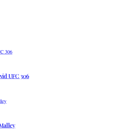
 vid UFC 306
’Malley