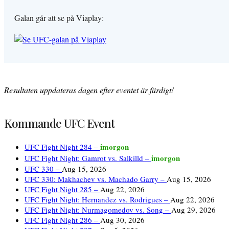
Galan går att se på Viaplay:
Resultaten uppdateras dagen efter eventet är färdigt!
Kommande UFC Event
imorgon
UFC Fight Night 284 –
imorgon
UFC Fight Night: Gamrot vs. Salkilld –
UFC 330 –
Aug 15, 2026
UFC 330: Makhachev vs. Machado Garry –
Aug 15, 2026
UFC Fight Night 285 –
Aug 22, 2026
UFC Fight Night: Hernandez vs. Rodrigues –
Aug 22, 2026
UFC Fight Night: Nurmagomedov vs. Song –
Aug 29, 2026
UFC Fight Night 286 –
Aug 30, 2026