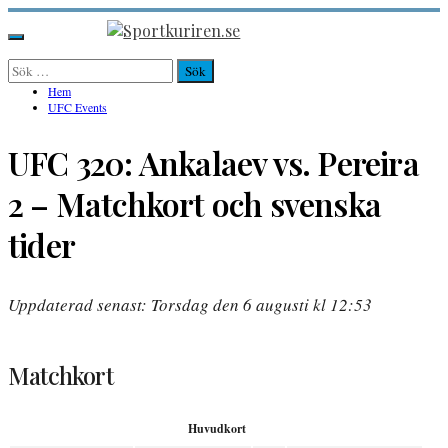
Hoppa
till
Sportkuriren.se
Primär
innehåll
meny
Sök
efter:
Hem
UFC Events
UFC 320: Ankalaev vs. Pereira
2 – Matchkort och svenska
tider
Uppdaterad senast: Torsdag den 6 augusti kl 12:53
Matchkort
Huvudkort