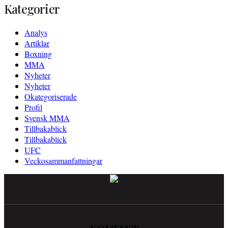
Kategorier
Analys
Artiklar
Boxning
MMA
Nyheter
Nyheter
Okategoriserade
Profil
Svensk MMA
Tillbakablick
Tillbakablick
UFC
Veckosammanfattningar