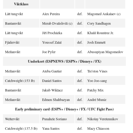
Viktklass
Lätt tungvikt
Alex Pereira
def.
Magomed Ankalaev (c)
Bantamvikt
Merab Dvalishvili (c)
def.
Cory Sandhagen
Lätt tungvikt
Jiří Procházka
def.
Khalil Rountree Jr.
Fjädervikt
Youssef Zalal
def.
Josh Emmett
Mellanvikt
Joe Pyfer
def.
Abusupiyan Magomedov
Underkort (ESPNEWS / ESPN+ / Disney+ / FX)
Mellanvikt
Ateba Gautier
def.
Tre'ston Vines
Catchweight (153 lb)
Daniel Santos
def.
Yoo Joo-sang
Bantamvikt
Jakub Wikłacz
def.
Patchy Mix
Mellanvikt
Edmen Shahbazyan
def.
André Muniz
Early preliminary card (ESPN+ / Disney+ / FX / UFC Fight Pass)
Weltervikt
Punahele Soriano
def.
Nikolay Veretennikov
Catchweight (137.5 lb)
Yana Santos
def.
Macy Chiasson