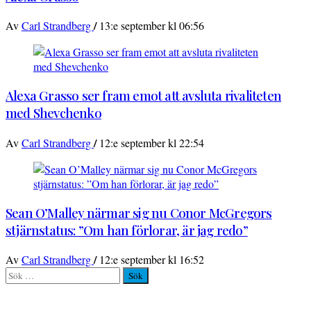
/
Av
Carl Strandberg
13:e september kl 06:56
Alexa Grasso ser fram emot att avsluta rivaliteten
med Shevchenko
/
Av
Carl Strandberg
12:e september kl 22:54
Sean O’Malley närmar sig nu Conor McGregors
stjärnstatus: ”Om han förlorar, är jag redo”
/
Av
Carl Strandberg
12:e september kl 16:52
Sök
efter: