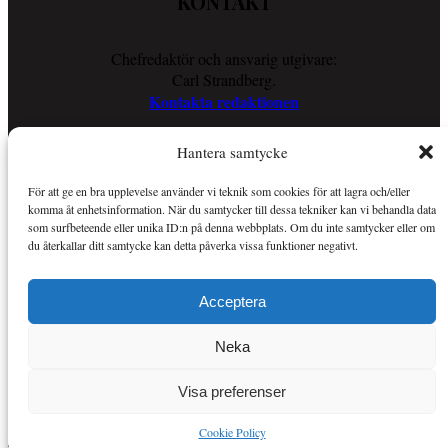
KONTAKT
Chefredaktör och ansvarig utgivare:
Carl Strandberg.
Kontakta redaktionen
Hantera samtycke
COOKIES
För att ge en bra upplevelse använder vi teknik som cookies för att lagra och/eller
komma åt enhetsinformation. När du samtycker till dessa tekniker kan vi behandla data
Läs vår Cookie Policy för att ta reda på vad vi gör för att förenkla
som surfbeteende eller unika ID:n på denna webbplats. Om du inte samtycker eller om
din läsupplevelse.
du återkallar ditt samtycke kan detta påverka vissa funktioner negativt.
Så använder vi cookies
Acceptera
OM SPORTKURIREN
Neka
Sportkuriren är en nättidning med fokus på sport i allmänhet och
Visa preferenser
Mer om Sportkuriren
MMA i synnerhet.
.
Cookie Policy
Copyright © Alla rättigheter reserverade.