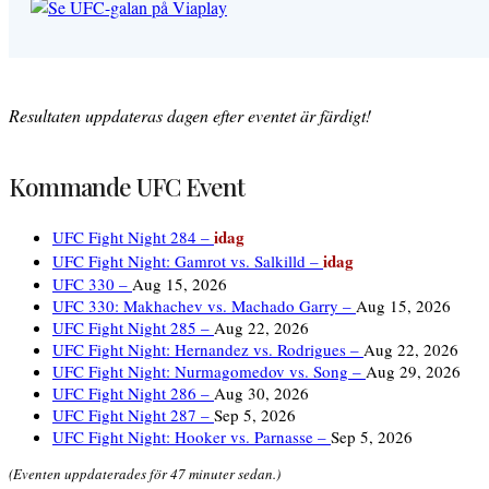
Resultaten uppdateras dagen efter eventet är färdigt!
Kommande UFC Event
idag
UFC Fight Night 284 –
idag
UFC Fight Night: Gamrot vs. Salkilld –
UFC 330 –
Aug 15, 2026
UFC 330: Makhachev vs. Machado Garry –
Aug 15, 2026
UFC Fight Night 285 –
Aug 22, 2026
UFC Fight Night: Hernandez vs. Rodrigues –
Aug 22, 2026
UFC Fight Night: Nurmagomedov vs. Song –
Aug 29, 2026
UFC Fight Night 286 –
Aug 30, 2026
UFC Fight Night 287 –
Sep 5, 2026
UFC Fight Night: Hooker vs. Parnasse –
Sep 5, 2026
(Eventen uppdaterades för 47 minuter sedan.)