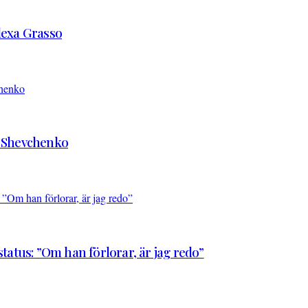
Alexa Grasso
d Shevchenko
atus: ”Om han förlorar, är jag redo”