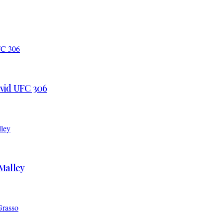
 vid UFC 306
’Malley