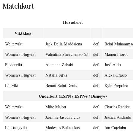
Matchkort
Huvudkort
Viktklass
Weltervikt
Jack Della Maddalena
def.
Belal Muhammad
Women's Flugvikt
Valentina Shevchenko (c)
def.
Manon Fiorot
Fjädervikt
Aiemann Zahabi
def.
José Aldo
Women's Flugvikt
Natália Silva
def.
Alexa Grasso
Lättvikt
Benoît Saint Denis
def.
Kyle Prepolec
Underkort (ESPN / ESPN+ / Disney+)
Weltervikt
Mike Malott
def.
Charles Radtke
Women's Flugvikt
Jasmine Jasudavicius
def.
Jéssica Andrade
Lätt tungvikt
Modestas Bukauskas
def.
Ion Cuțelaba