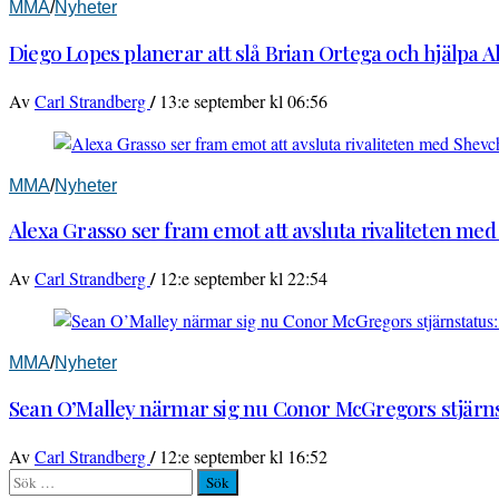
MMA
/
Nyheter
Diego Lopes planerar att slå Brian Ortega och hjälpa 
/
Av
Carl Strandberg
13:e september kl 06:56
MMA
/
Nyheter
Alexa Grasso ser fram emot att avsluta rivaliteten me
/
Av
Carl Strandberg
12:e september kl 22:54
MMA
/
Nyheter
Sean O’Malley närmar sig nu Conor McGregors stjärnst
/
Av
Carl Strandberg
12:e september kl 16:52
Sök