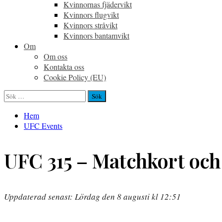
Kvinnornas fjädervikt
Kvinnors flugvikt
Kvinnors stråvikt
Kvinnors bantamvikt
Om
Om oss
Kontakta oss
Cookie Policy (EU)
Sök
efter:
Hem
UFC Events
UFC 315 – Matchkort och
Uppdaterad senast: Lördag den 8 augusti kl 12:51