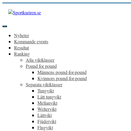
Hoppa
till
innehåll
Sportkuriren.se
Primär
meny
Nyheter
Kommande events
Resultat
Ranking
Alla viktklasser
Pound for pound
Männens pound-for-pound
Kvinnors pound-for-pound
Separata viktklasser
Tungvikt
Lätt tungvikt
Mellanvikt
Weltervikt
Lättvikt
Fjädervikt
Flugvikt