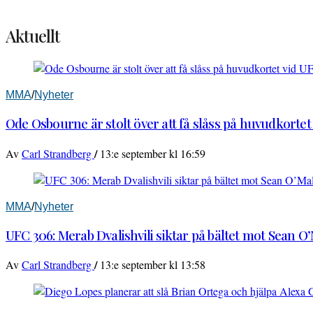
Aktuellt
MMA
/
Nyheter
Ode Osbourne är stolt över att få slåss på huvudkortet
/
Av
Carl Strandberg
13:e september kl 16:59
MMA
/
Nyheter
UFC 306: Merab Dvalishvili siktar på bältet mot Sean O
/
Av
Carl Strandberg
13:e september kl 13:58