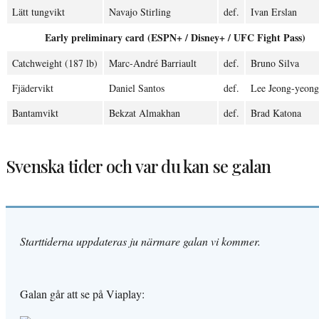
Lätt tungvikt
Navajo Stirling
def.
Ivan Erslan
Early preliminary card (ESPN+ / Disney+ / UFC Fight Pass)
Catchweight (187 lb)
Marc-André Barriault
def.
Bruno Silva
Fjädervikt
Daniel Santos
def.
Lee Jeong-yeong
Bantamvikt
Bekzat Almakhan
def.
Brad Katona
Svenska tider och var du kan se galan
Starttiderna uppdateras ju närmare galan vi kommer.
Galan går att se på Viaplay: