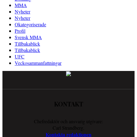
MMA
Nyheter
Nyheter
Okategoriserade
Profil
Svensk MMA
Tillbakablick
Tillbakablick
UFC
Veckosammanfattningar
KONTAKT
Chefredaktör och ansvarig utgivare:
Carl Strandberg.
Kontakta redaktionen