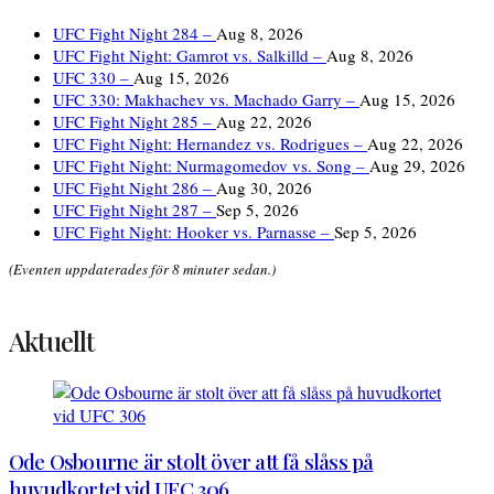
UFC Fight Night 284 –
Aug 8, 2026
UFC Fight Night: Gamrot vs. Salkilld –
Aug 8, 2026
UFC 330 –
Aug 15, 2026
UFC 330: Makhachev vs. Machado Garry –
Aug 15, 2026
UFC Fight Night 285 –
Aug 22, 2026
UFC Fight Night: Hernandez vs. Rodrigues –
Aug 22, 2026
UFC Fight Night: Nurmagomedov vs. Song –
Aug 29, 2026
UFC Fight Night 286 –
Aug 30, 2026
UFC Fight Night 287 –
Sep 5, 2026
UFC Fight Night: Hooker vs. Parnasse –
Sep 5, 2026
(Eventen uppdaterades för 8 minuter sedan.)
Aktuellt
Ode Osbourne är stolt över att få slåss på
huvudkortet vid UFC 306