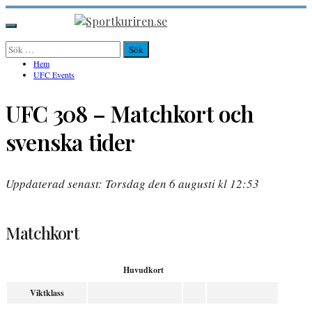
Hoppa
till
Sportkuriren.se
Primär
innehåll
meny
Sök
efter:
Hem
UFC Events
UFC 308 – Matchkort och
svenska tider
Uppdaterad senast: Torsdag den 6 augusti kl 12:53
Matchkort
Huvudkort
Viktklass