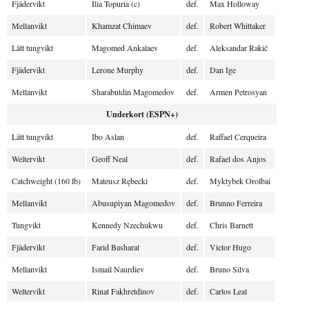
Fjädervikt
Ilia Topuria (c)
def.
Max Holloway
Mellanvikt
Khamzat Chimaev
def.
Robert Whittaker
Lätt tungvikt
Magomed Ankalaev
def.
Aleksandar Rakić
Fjädervikt
Lerone Murphy
def.
Dan Ige
Mellanvikt
Sharabutdin Magomedov
def.
Armen Petrosyan
Underkort (ESPN+)
Lätt tungvikt
Ibo Aslan
def.
Raffael Cerqueira
Weltervikt
Geoff Neal
def.
Rafael dos Anjos
Catchweight (160 lb)
Mateusz Rębecki
def.
Myktybek Orolbai
Mellanvikt
Abusupiyan Magomedov
def.
Brunno Ferreira
Tungvikt
Kennedy Nzechukwu
def.
Chris Barnett
Fjädervikt
Farid Basharat
def.
Victor Hugo
Mellanvikt
Ismail Naurdiev
def.
Bruno Silva
Weltervikt
Rinat Fakhretdinov
def.
Carlos Leal