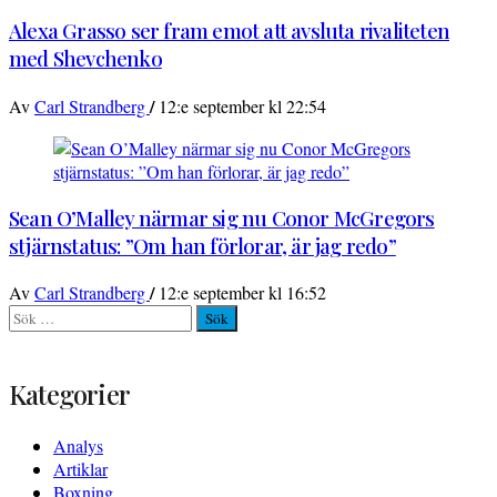
Alexa Grasso ser fram emot att avsluta rivaliteten
med Shevchenko
/
Av
Carl Strandberg
12:e september kl 22:54
Sean O’Malley närmar sig nu Conor McGregors
stjärnstatus: ”Om han förlorar, är jag redo”
/
Av
Carl Strandberg
12:e september kl 16:52
Sök
efter:
Kategorier
Analys
Artiklar
Boxning