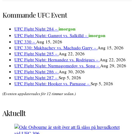
Kommande UFC Event
imorgon
UFC Fight Night 284 –
imorgon
UFC Fight Night: Gamrot vs. Salkilld –
UFC 330 –
Aug 15, 2026
UFC 330: Makhachev vs. Machado Garry –
Aug 15, 2026
UFC Fight Night 285 –
Aug 22, 2026
UFC Fight Night: Hernandez vs. Rodrigues –
Aug 22, 2026
UFC Fight Night: Nurmagomedov vs. Song –
Aug 29, 2026
UFC Fight Night 286 –
Aug 30, 2026
UFC Fight Night 287 –
Sep 5, 2026
UFC Fight Night: Hooker vs. Parnasse –
Sep 5, 2026
(Eventen uppdaterades för 12 timmar sedan.)
Aktuellt