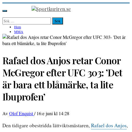
Hoppa
till
Sportkuriren.se
Primär
innehåll
meny
Sök
efter:
Hem
MMA
Rafael dos Anjos retar Conor
McGregor efter UFC 303: ’Det
är bara ett blåmärke, ta lite
Ibuprofen’
Av
Olof Enquist
/
16:e juni kl 14:28
Den tidigare obestridda lättviktsmästaren,
Rafael dos Anjos
,