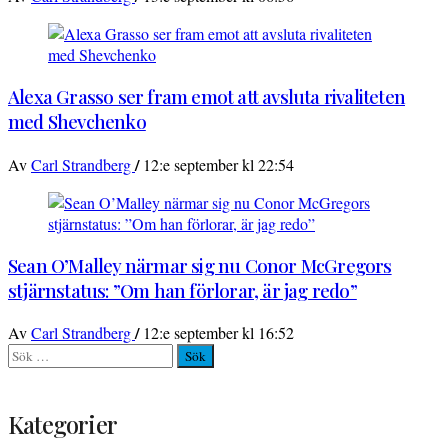
Alexa Grasso ser fram emot att avsluta rivaliteten
med Shevchenko
/
Av
Carl Strandberg
12:e september kl 22:54
Sean O’Malley närmar sig nu Conor McGregors
stjärnstatus: ”Om han förlorar, är jag redo”
/
Av
Carl Strandberg
12:e september kl 16:52
Sök
efter:
Kategorier