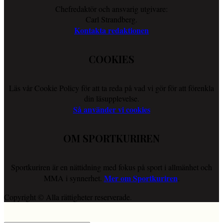
Chefredaktör och ansvarig utgivare:
Carl Strandberg.
Kontakta redaktionen
COOKIES
Läs vår Cookie Policy för att ta reda på vad vi gör för att förenkla
din läsupplevelse.
Så använder vi cookies
OM SPORTKURIREN
Sportkuriren är en nättidning med fokus på sport i allmänhet och
Mer om Sportkuriren
MMA i synnerhet.
.
Copyright © Alla rättigheter reserverade.