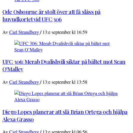
Ode Osbourne är stolt över att få slåss på
huvudkortet vid UFC 306
/
Av
Carl Strandberg
13:e september kl 16:59
UFC 306: Merab Dvalishvili siktar på bältet mot Sean
O’Malley
/
Av
Carl Strandberg
13:e september kl 13:58
Diego Lopes planerar att slå Brian Ortega och hjälpa
Alexa Grasso
/
Av
Carl Strandberg
13:e september kl 06:56