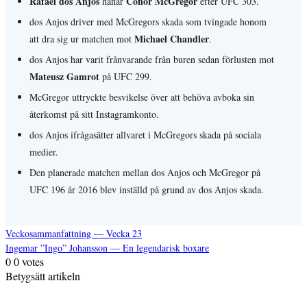
Rafael dos Anjos
Conor McGregor
hånar
efter UFC 303.
dos Anjos driver med McGregors skada som tvingade honom
Michael Chandler
att dra sig ur matchen mot
.
dos Anjos har varit frånvarande från buren sedan förlusten mot
Mateusz Gamrot
på UFC 299.
McGregor uttryckte besvikelse över att behöva avboka sin
återkomst på sitt Instagramkonto.
dos Anjos ifrågasätter allvaret i McGregors skada på sociala
medier.
Den planerade matchen mellan dos Anjos och McGregor på
UFC 196 år 2016 blev inställd på grund av dos Anjos skada.
Veckosammanfattning — Vecka 23
Ingemar ”Ingo” Johansson — En legendarisk boxare
Inläggsnavigering
0
0
votes
Betygsätt artikeln