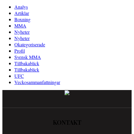
Analys
Artiklar
Boxning
MMA
Nyheter
Nyheter
Okategoriserade
Profil
Svensk MMA
Tillbakablick
Tillbakablick
UFC
Veckosammanfattningar
KONTAKT