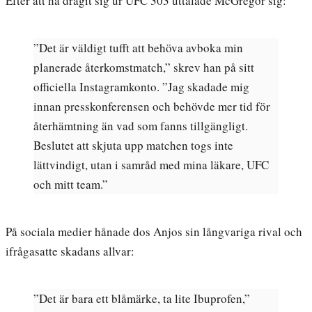
Efter att ha dragit sig ur UFC 303 uttalade McGregor sig:
”Det är väldigt tufft att behöva avboka min
planerade återkomstmatch,” skrev han på sitt
officiella Instagramkonto. ”Jag skadade mig
innan presskonferensen och behövde mer tid för
återhämtning än vad som fanns tillgängligt.
Beslutet att skjuta upp matchen togs inte
lättvindigt, utan i samråd med mina läkare, UFC
och mitt team.”
På sociala medier hånade dos Anjos sin långvariga rival och
ifrågasatte skadans allvar:
”Det är bara ett blåmärke, ta lite Ibuprofen,”