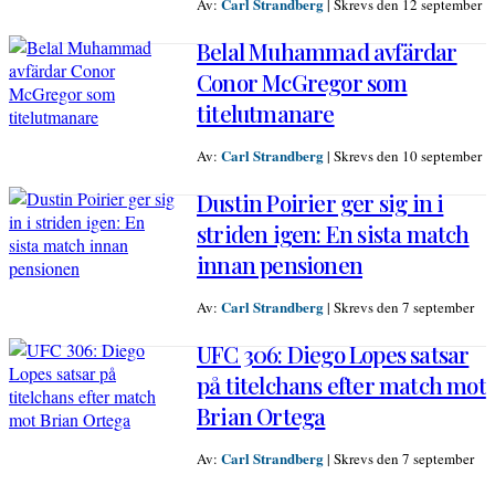
Carl Strandberg
Av:
|
Skrevs den 12 september
Belal Muhammad avfärdar
Conor McGregor som
titelutmanare
Carl Strandberg
Av:
|
Skrevs den 10 september
Dustin Poirier ger sig in i
striden igen: En sista match
innan pensionen
Carl Strandberg
Av:
|
Skrevs den 7 september
UFC 306: Diego Lopes satsar
på titelchans efter match mot
Brian Ortega
Carl Strandberg
Av:
|
Skrevs den 7 september