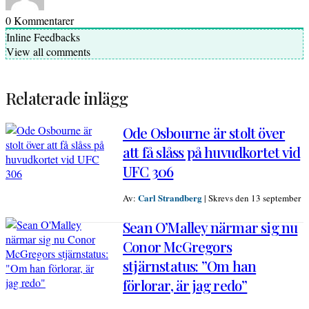
0
Kommentarer
Inline Feedbacks
View all comments
Relaterade inlägg
Ode Osbourne är stolt över
att få slåss på huvudkortet vid
UFC 306
Carl Strandberg
Av:
|
Skrevs den 13 september
Sean O’Malley närmar sig nu
Conor McGregors
stjärnstatus: ”Om han
förlorar, är jag redo”