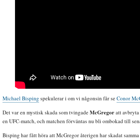
Michael Bisping
spekulerar i om vi någonsin får se
Conor Mc
McGregor
Det var en mystisk skada som tvingade
att avbryt
en UFC-match, och matchen förväntas nu bli ombokad till senar
Bisping har fått höra att McGregor återigen har skadat samm