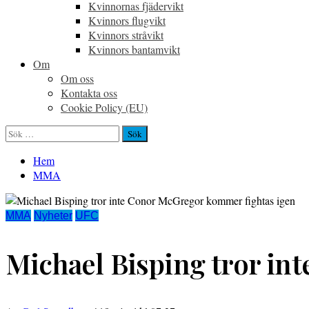
Kvinnornas fjädervikt
Kvinnors flugvikt
Kvinnors stråvikt
Kvinnors bantamvikt
Om
Om oss
Kontakta oss
Cookie Policy (EU)
Sök
efter:
Hem
MMA
MMA
Nyheter
UFC
Michael Bisping tror in