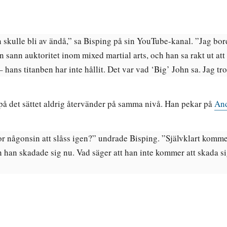
n skulle bli av ändå,” sa Bisping på sin YouTube-kanal. ”Jag bord
en sann auktoritet inom mixed martial arts, och han sa rakt ut a
 hans titanben har inte hållit. Det var vad ‘Big’ John sa. Jag trod
t på det sättet aldrig återvänder på samma nivå. Han pekar på
And
or någonsin att slåss igen?” undrade Bisping. ”Självklart kom
han skadade sig nu. Vad säger att han inte kommer att skada s