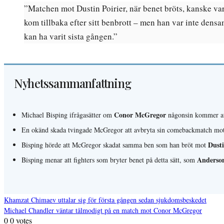
”Matchen mot Dustin Poirier, när benet bröts, kanske va
kom tillbaka efter sitt benbrott – men han var inte de
kan ha varit sista gången.”
Nyhetssammanfattning
Conor McGregor
Michael Bisping ifrågasätter om
någonsin kommer att 
En okänd skada tvingade McGregor att avbryta sin comebackmatch mo
Dusti
Bisping hörde att McGregor skadat samma ben som han bröt mot
Anderson
Bisping menar att fighters som bryter benet på detta sätt, som
Khamzat Chimaev uttalar sig för första gången sedan sjukdomsbeskedet
Michael Chandler väntar tålmodigt på en match mot Conor McGregor
Inläggsnavigering
0
0
votes