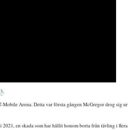
03
.
T-Mobile Arena. Detta var första gången McGregor drog sig ur
li 2021, en skada som har hållit honom borta från tävling i flera