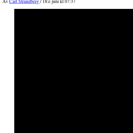
Av
Carl Strandberg
/
18:e juni kl 07:37