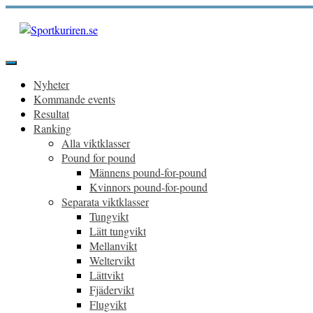
Hoppa
till
innehåll
Sportkuriren.se
Primär
meny
Nyheter
Kommande events
Resultat
Ranking
Alla viktklasser
Pound for pound
Männens pound-for-pound
Kvinnors pound-for-pound
Separata viktklasser
Tungvikt
Lätt tungvikt
Mellanvikt
Weltervikt
Lättvikt
Fjädervikt
Flugvikt