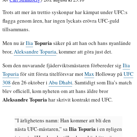
Trots att mer än trettio syskonpar har kämpat under UFC:s
flagga genom åren, har ingen lyckats erövra UFC-guld
tillsammans.
Topuria
Men nu är
Ilia
säker på att han och hans nyanlände
bror,
Aleksandre Topuria
, kommer att göra just det.
Som den nuvarande fjäderviktsmästaren förbereder sig
Ilia
Topuria
för sitt första titelförsvar mot
Max
Holloway på
UFC
308
den 26 oktober i
Abu Dhabi
. Samtidigt som Ilia’s match
blev officiell, kom nyheten om att hans äldre bror
Aleksandre Topuria
har skrivit kontrakt med UFC.
”I ärlighetens namn: Han kommer att bli den
Ilia Topuria
nästa UFC-mästaren,” sa
i en nyligen