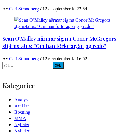
/
Av
Carl Strandberg
12:e september kl 22:54
Sean O’Malley närmar sig nu Conor McGregors
stjärnstatus: ”Om han förlorar, är jag redo”
/
Av
Carl Strandberg
12:e september kl 16:52
Sök
efter:
Kategorier
Analys
Artiklar
Boxning
MMA
Nyheter
Nyheter