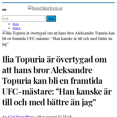
Hoppa
till
Sportkuriren.se
Primär
innehåll
meny
Sök
efter:
Hem
MMA
Ilia Topuria är övertygad om
att hans bror Aleksandre
Topuria kan bli en framtida
UFC-mästare: ”Han kanske är
till och med bättre än jag”
Av
Carl Strandberg
/
26:e augusti kl 23:16