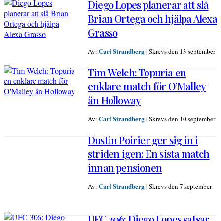
Diego Lopes planerar att slå
Brian Ortega och hjälpa Alexa
Grasso
Carl Strandberg
Av:
|
Skrevs den 13 september
Tim Welch: Topuria en
enklare match för O’Malley
än Holloway
Carl Strandberg
Av:
|
Skrevs den 10 september
Dustin Poirier ger sig in i
striden igen: En sista match
innan pensionen
Carl Strandberg
Av:
|
Skrevs den 7 september
UFC 306: Diego Lopes satsar