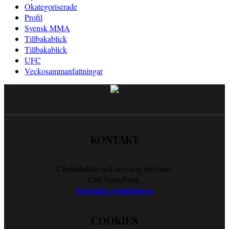
Okategoriserade
Profil
Svensk MMA
Tillbakablick
Tillbakablick
UFC
Veckosammanfattningar
KONTAKT
Chefredaktör och ansvarig utgivare:
Carl Strandberg.
Kontakta redaktionen
COOKIES