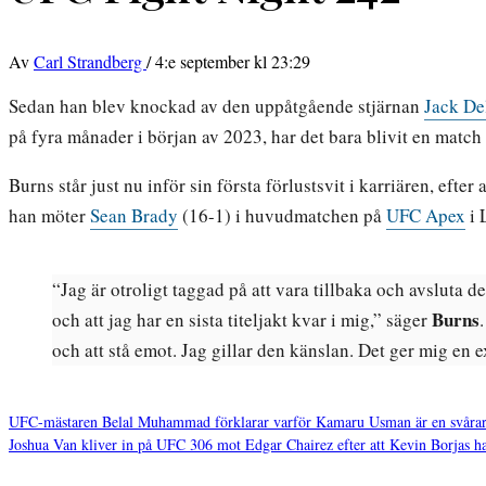
Av
Carl Strandberg
/
4:e september kl 23:29
Sedan han blev knockad av den uppåtgående stjärnan
Jack De
på fyra månader i början av 2023, har det bara blivit en match
Burns står just nu inför sin första förlustsvit i karriären, efter
han möter
Sean Brady
(16-1) i huvudmatchen på
UFC Apex
i 
“Jag är otroligt taggad på att vara tillbaka och avsluta d
Burns
och att jag har en sista titeljakt kvar i mig,” säger
och att stå emot. Jag gillar den känslan. Det ger mig en e
UFC-mästaren Belal Muhammad förklarar varför Kamaru Usman är en svåra
Joshua Van kliver in på UFC 306 mot Edgar Chairez efter att Kevin Borjas har
Inläggsnavigering