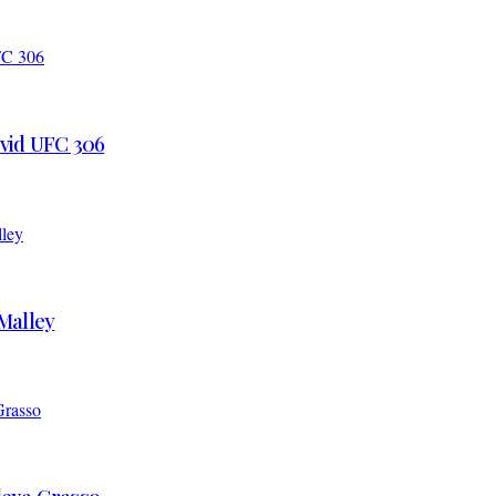
 vid UFC 306
’Malley