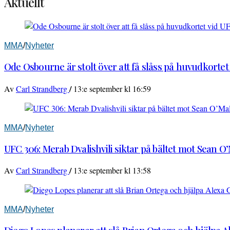
Aktuellt
MMA
/
Nyheter
Ode Osbourne är stolt över att få slåss på huvudkortet
/
Av
Carl Strandberg
13:e september kl 16:59
MMA
/
Nyheter
UFC 306: Merab Dvalishvili siktar på bältet mot Sean O
/
Av
Carl Strandberg
13:e september kl 13:58
MMA
/
Nyheter