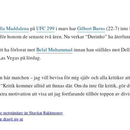
lla Maddalena
på
UFC 299
i mars har
Gilbert Burns
(22-7) inte 
 för honom de senaste två åren. Nu verkar “Durinho” ha återfunni
 att ha förlorat mot
Belal Muhammad
innan han ställdes mot Dell
Las Vegas på lördag.
en här matchen – jag vill bevisa för mig själv och alla kritiker at
. “Kritik kommer alltid att finnas där. Om du inte får kritik, gör 
xtra motivation att visa att jag fortfarande tillhör toppen av div
re motståndare än Shavkat Rakhmonov
 dragit sig ur