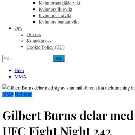
Kvinnornas fjädervikt
Kvinnors flugvikt
Kvinnors stråvikt
Kvinnors bantamvikt
Om
Om oss
Kontakta oss
Cookie Policy (EU)
Sök
efter:
Hem
MMA
MMA
Nyheter
Gilbert Burns delar med s
UFC Fight Night 242