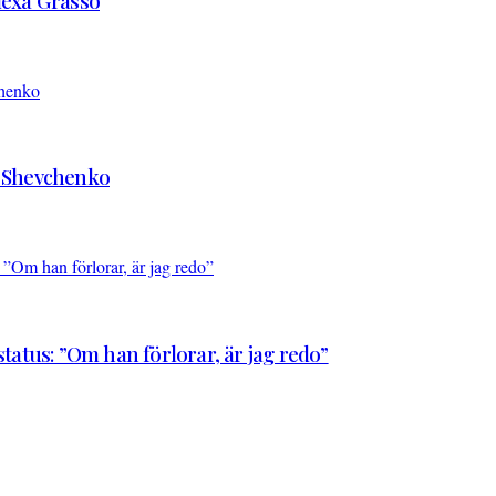
Alexa Grasso
d Shevchenko
atus: ”Om han förlorar, är jag redo”