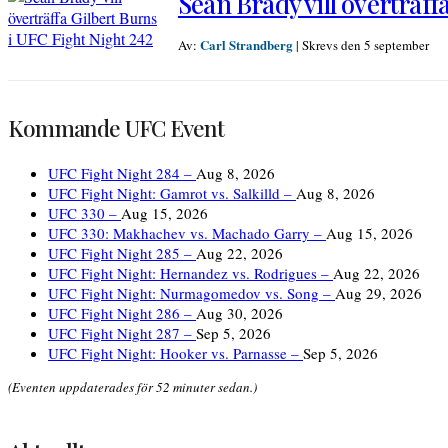
Sean Brady vill överträff
Carl Strandberg
Av:
|
Skrevs den 5 september
Kommande UFC Event
UFC Fight Night 284 –
Aug 8, 2026
UFC Fight Night: Gamrot vs. Salkilld –
Aug 8, 2026
UFC 330 –
Aug 15, 2026
UFC 330: Makhachev vs. Machado Garry –
Aug 15, 2026
UFC Fight Night 285 –
Aug 22, 2026
UFC Fight Night: Hernandez vs. Rodrigues –
Aug 22, 2026
UFC Fight Night: Nurmagomedov vs. Song –
Aug 29, 2026
UFC Fight Night 286 –
Aug 30, 2026
UFC Fight Night 287 –
Sep 5, 2026
UFC Fight Night: Hooker vs. Parnasse –
Sep 5, 2026
(Eventen uppdaterades för 52 minuter sedan.)