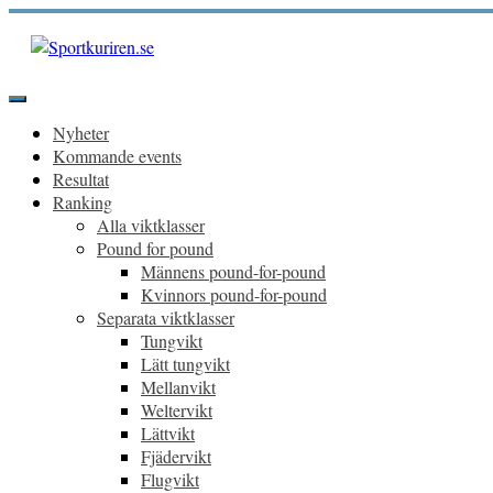
Hoppa
till
innehåll
Sportkuriren.se
Primär
meny
Nyheter
Kommande events
Resultat
Ranking
Alla viktklasser
Pound for pound
Männens pound-for-pound
Kvinnors pound-for-pound
Separata viktklasser
Tungvikt
Lätt tungvikt
Mellanvikt
Weltervikt
Lättvikt
Fjädervikt
Flugvikt