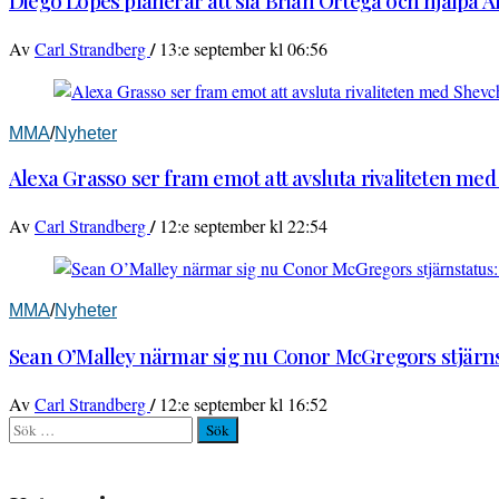
Diego Lopes planerar att slå Brian Ortega och hjälpa 
/
Av
Carl Strandberg
13:e september kl 06:56
MMA
/
Nyheter
Alexa Grasso ser fram emot att avsluta rivaliteten me
/
Av
Carl Strandberg
12:e september kl 22:54
MMA
/
Nyheter
Sean O’Malley närmar sig nu Conor McGregors stjärnst
/
Av
Carl Strandberg
12:e september kl 16:52
Sök
efter: