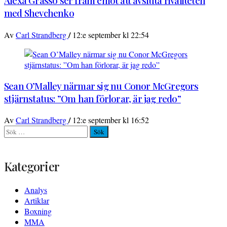
Alexa Grasso ser fram emot att avsluta rivaliteten
med Shevchenko
/
Av
Carl Strandberg
12:e september kl 22:54
Sean O’Malley närmar sig nu Conor McGregors
stjärnstatus: ”Om han förlorar, är jag redo”
/
Av
Carl Strandberg
12:e september kl 16:52
Sök
efter:
Kategorier
Analys
Artiklar
Boxning
MMA