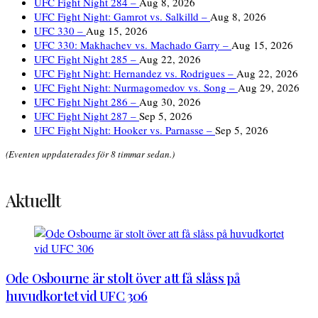
UFC Fight Night 284 –
Aug 8, 2026
UFC Fight Night: Gamrot vs. Salkilld –
Aug 8, 2026
UFC 330 –
Aug 15, 2026
UFC 330: Makhachev vs. Machado Garry –
Aug 15, 2026
UFC Fight Night 285 –
Aug 22, 2026
UFC Fight Night: Hernandez vs. Rodrigues –
Aug 22, 2026
UFC Fight Night: Nurmagomedov vs. Song –
Aug 29, 2026
UFC Fight Night 286 –
Aug 30, 2026
UFC Fight Night 287 –
Sep 5, 2026
UFC Fight Night: Hooker vs. Parnasse –
Sep 5, 2026
(Eventen uppdaterades för 8 timmar sedan.)
Aktuellt
Ode Osbourne är stolt över att få slåss på
huvudkortet vid UFC 306