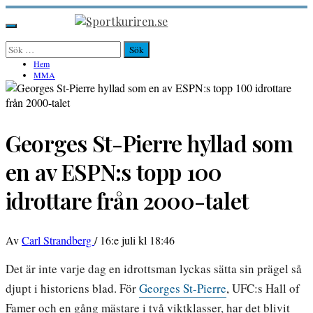
Hoppa
till
Sportkuriren.se
Primär
innehåll
meny
Sök
efter:
Hem
MMA
Georges St-Pierre hyllad som
en av ESPN:s topp 100
idrottare från 2000-talet
Av
Carl Strandberg
/
16:e juli kl 18:46
Det är inte varje dag en idrottsman lyckas sätta sin prägel så
djupt i historiens blad. För
Georges St-Pierre
, UFC:s Hall of
Famer och en gång mästare i två viktklasser, har det blivit