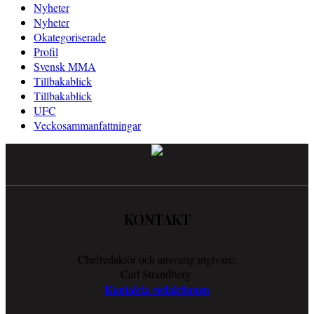
Nyheter
Nyheter
Okategoriserade
Profil
Svensk MMA
Tillbakablick
Tillbakablick
UFC
Veckosammanfattningar
KONTAKT
Chefredaktör och ansvarig utgivare:
Carl Strandberg.
Kontakta redaktionen