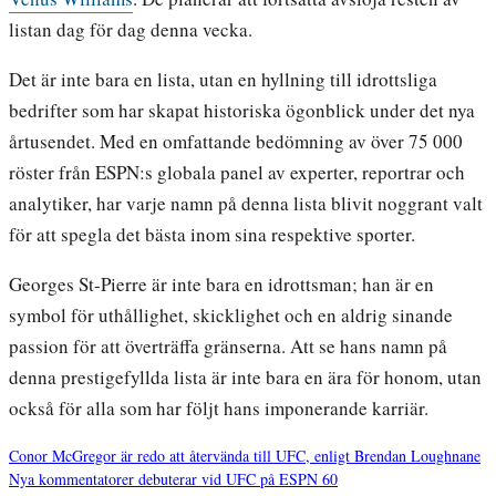
listan dag för dag denna vecka.
Det är inte bara en lista, utan en hyllning till idrottsliga
bedrifter som har skapat historiska ögonblick under det nya
årtusendet. Med en omfattande bedömning av över 75 000
röster från ESPN:s globala panel av experter, reportrar och
analytiker, har varje namn på denna lista blivit noggrant valt
för att spegla det bästa inom sina respektive sporter.
Georges St-Pierre är inte bara en idrottsman; han är en
symbol för uthållighet, skicklighet och en aldrig sinande
passion för att överträffa gränserna. Att se hans namn på
denna prestigefyllda lista är inte bara en ära för honom, utan
också för alla som har följt hans imponerande karriär.
Conor McGregor är redo att återvända till UFC, enligt Brendan Loughnane
Nya kommentatorer debuterar vid UFC på ESPN 60