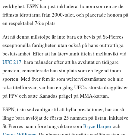
verklighet. ESPN har just inkluderat honom som en av de
främsta idrottarna från 2000-talet, och placerade honom på
en respektabel 76:e plats.
Att nå denna milstolpe är inte bara ett bevis på St-Pierres
exceptionella färdigheter, utan också på hans outtröttliga
beslutsamhet. Efter att ha återvunnit titeln i mellanvikt vid
UFC 217
, bara månader efter att ha avslutat en tidigare
pension, cementerade han sin plats som en legend inom
sporten. Med över fem år som welterviktsmästare och nio
raka titelförsvar, var han en gång UFC:s största dragplåster
på PPV och satte Kanadas prägel på MMA-kartan.
ESPN, i sin sedvanliga stil att hylla prestationer, har än så
länge bara avslöjat de första 25 namnen på listan, inklusive
St-Pierres namn före tungviktare som
Bryce Harper
och
Venus Williams
. De planerar att fortsätta avslöja resten av