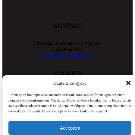
KONTAKT
Chefredaktör och ansvarig utgivare:
Carl Strandberg.
Kontakta redaktionen
COOKIES
Hantera samtycke
Läs vår Cookie Policy för att ta reda på vad vi gör för att förenkla
För att ge en bra upplevelse använder vi teknik som cookies för att lagra och/eller
din läsupplevelse.
komma åt enhetsinformation. När du samtycker till dessa tekniker kan vi behandla data
Så använder vi cookies
som surfbeteende eller unika ID:n på denna webbplats. Om du inte samtycker eller om
du återkallar ditt samtycke kan detta påverka vissa funktioner negativt.
OM SPORTKURIREN
Acceptera