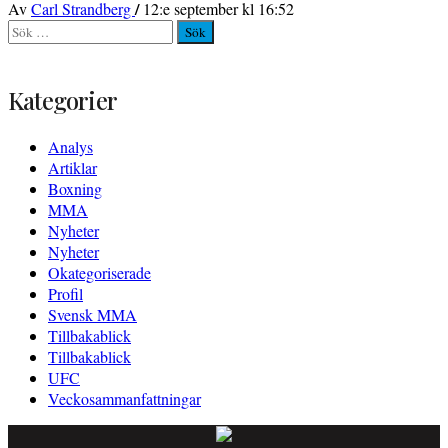
/
Av
Carl Strandberg
12:e september kl 16:52
Sök
efter:
Kategorier
Analys
Artiklar
Boxning
MMA
Nyheter
Nyheter
Okategoriserade
Profil
Svensk MMA
Tillbakablick
Tillbakablick
UFC
Veckosammanfattningar