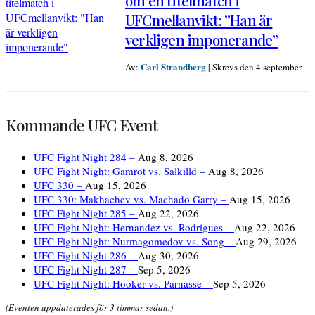
om en titelmatch i
UFCmellanvikt: ”Han är
verkligen imponerande”
Carl Strandberg
Av:
|
Skrevs den 4 september
Kommande UFC Event
UFC Fight Night 284 –
Aug 8, 2026
UFC Fight Night: Gamrot vs. Salkilld –
Aug 8, 2026
UFC 330 –
Aug 15, 2026
UFC 330: Makhachev vs. Machado Garry –
Aug 15, 2026
UFC Fight Night 285 –
Aug 22, 2026
UFC Fight Night: Hernandez vs. Rodrigues –
Aug 22, 2026
UFC Fight Night: Nurmagomedov vs. Song –
Aug 29, 2026
UFC Fight Night 286 –
Aug 30, 2026
UFC Fight Night 287 –
Sep 5, 2026
UFC Fight Night: Hooker vs. Parnasse –
Sep 5, 2026
(Eventen uppdaterades för 3 timmar sedan.)