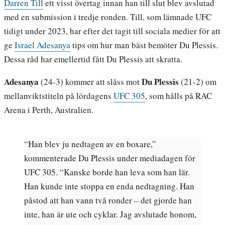
Darren Till
ett visst övertag innan han till slut blev avslutad
med en submission i tredje ronden. Till, som lämnade UFC
tidigt under 2023, har efter det tagit till sociala medier för att
ge
Israel Adesanya
tips om hur man bäst bemöter Du Plessis.
Dessa råd har emellertid fått Du Plessis att skratta.
Adesanya
Du Plessis
(24-3) kommer att slåss mot
(21-2) om
mellanviktstiteln på lördagens
UFC 305
, som hålls på RAC
Arena i Perth, Australien.
“Han blev ju nedtagen av en boxare,”
kommenterade Du Plessis under mediadagen för
UFC 305. “Kanske borde han leva som han lär.
Han kunde inte stoppa en enda nedtagning. Han
påstod att han vann två ronder – det gjorde han
inte, han är ute och cyklar. Jag avslutade honom,