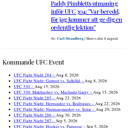
Paddy Pimbletts utmaning
inför UFC 304: ”Var beredd,
för jag kommer att ge dig en
ordentlig lektion”
Carl Strandberg
Av:
|
Skrevs den 4 augusti
Kommande UFC Event
UFC Fight Night 284 –
Aug 8, 2026
UFC Fight Night: Gamrot vs. Salkilld –
Aug 8, 2026
UFC 330 –
Aug 15, 2026
UFC 330: Makhachev vs. Machado Garry –
Aug 15, 2026
UFC Fight Night 285 –
Aug 22, 2026
UFC Fight Night: Hernandez vs. Rodrigues –
Aug 22, 2026
UFC Fight Night: Nurmagomedov vs. Song –
Aug 29, 2026
UFC Fight Night 286 –
Aug 30, 2026
UFC Fight Night 287 –
Sep 5, 2026
UFC Fight Night: Hooker vs. Parnasse –
Sep 5, 2026