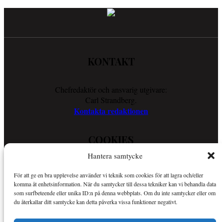
KONTAKT
Chefredaktör och ansvarig utgivare:
Carl Strandberg.
Kontakta redaktionen
COOKIES
Hantera samtycke
Läs vår Cookie Policy för att ta reda på vad vi gör för att förenkla
För att ge en bra upplevelse använder vi teknik som cookies för att lagra och/eller
din läsupplevelse.
komma åt enhetsinformation. När du samtycker till dessa tekniker kan vi behandla data
Så använder vi cookies
som surfbeteende eller unika ID:n på denna webbplats. Om du inte samtycker eller om
du återkallar ditt samtycke kan detta påverka vissa funktioner negativt.
OM SPORTKURIREN