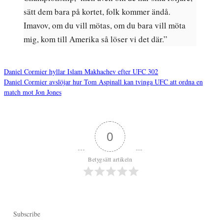
sätt dem bara på kortet, folk kommer ändå.
Imavov, om du vill mötas, om du bara vill möta
mig, kom till Amerika så löser vi det där.”
Daniel Cormier hyllar Islam Makhachev efter UFC 302
Daniel Cormier avslöjar hur Tom Aspinall kan tvinga UFC att ordna en
Inläggsnavigering
match mot Jon Jones
0
Betygsätt artikeln
Subscribe