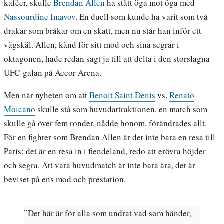
kaféer, skulle
Brendan Allen
ha stått öga mot öga med
Nassourdine Imavov
. En duell som kunde ha varit som två
drakar som bråkar om en skatt, men nu står han inför ett
vägskäl. Allen, känd för sitt mod och sina segrar i
oktagonen, hade redan sagt ja till att delta i den storslagna
UFC-galan på Accor Arena.
Men när nyheten om att
Benoit Saint Denis
vs.
Renato
Moicano
skulle stå som huvudattraktionen, en match som
skulle gå över fem ronder, nådde honom, förändrades allt.
För en fighter som Brendan Allen är det inte bara en resa till
Paris; det är en resa in i fiendeland, redo att erövra höjder
och segra. Att vara huvudmatch är inte bara ära, det är
beviset på ens mod och prestation.
”Det här är för alla som undrat vad som händer,