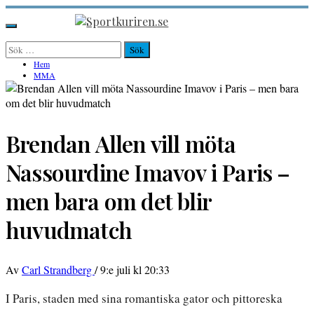
Hoppa
till
Sportkuriren.se
Primär
innehåll
meny
Sök
efter:
Hem
MMA
Brendan Allen vill möta
Nassourdine Imavov i Paris –
men bara om det blir
huvudmatch
Av
Carl Strandberg
/
9:e juli kl 20:33
I Paris, staden med sina romantiska gator och pittoreska