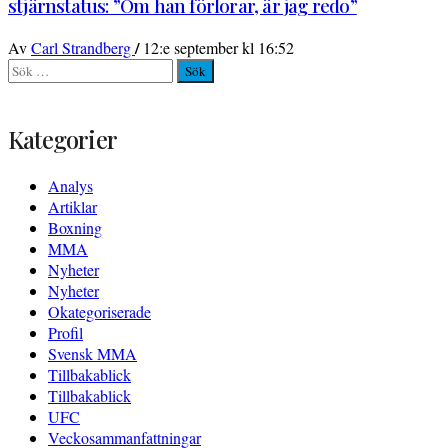
stjärnstatus: ”Om han förlorar, är jag redo”
/
Av
Carl Strandberg
12:e september kl 16:52
Sök
efter:
Kategorier
Analys
Artiklar
Boxning
MMA
Nyheter
Nyheter
Okategoriserade
Profil
Svensk MMA
Tillbakablick
Tillbakablick
UFC
Veckosammanfattningar